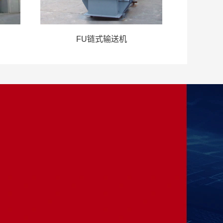
FU链式输送机
加入我们
——
咨询电话：13875985371
办公地址：湖南省长沙市麓谷科技园麓
天路10号 
﻿公司邮箱：sx1992_18@163.com