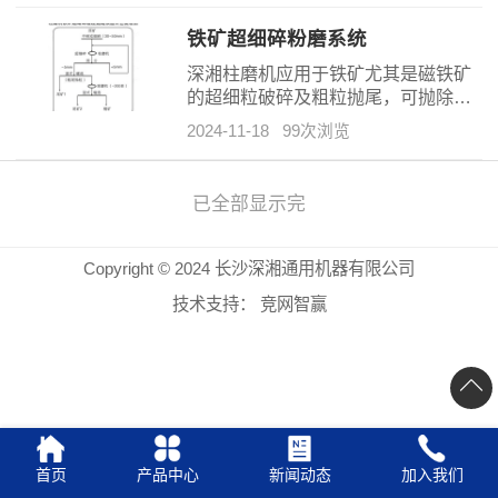
定、环保节能，是理想的铁矿石超细
碎（预粉磨）设备。柱磨机已广泛应
铁矿超细碎粉磨系统
用于建材、冶金、矿山、电厂、化工
深湘柱磨机应用于铁矿尤其是磁铁矿
等行业，用于超细碎（预粉磨）水
的超细粒破碎及粗粒抛尾，可抛除大
泥、水泥生料、铁矿、锰矿、矿渣、
量低品位尾矿，大幅度提高铁矿的回
石灰石、白云石、长石、石英、蛇纹
2024-11-18
99次浏览
收率和处理能力以及显著提高铁精矿
石、重晶石、萤石、煤矸石、石灰、
品位。深湘柱磨机采用中速中压和连
石膏、电石等，为用户创造经济效
续反复脉动的立式料层的辊压粉碎原
益。
已全部显示完
理，几个辊轮在锥形内衬中对铁矿石
进行几十次的料层碾压和搓揉，并使
有用矿物和脉石即使在粗粒下其解理
Copyright © 2024 长沙深湘通用机器有限公司
面也可以获得大量的单体解离，这极
技术支持：
竞网智赢
有利于改善后续的磁选、浮选等，为
我国铁矿的选矿技术带来了变革，可
为铁矿企业带来较
首页
产品中心
新闻动态
加入我们