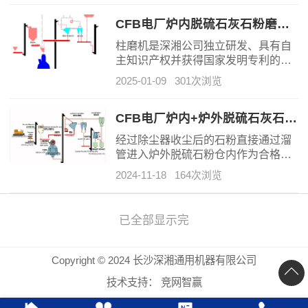
100mg/m3，又提出超低排放。而且
对于新建高硫煤机组的脱硫装置提出
CFB电厂炉内脱硫石灰石粉磨系统
了相当严格的要求，即脱硫效率要达
柱磨机是深湘公司独立研发、具有自
到99%左右才能满足排放要求。
主知识产权并获得国家发明专利的新
型立式磨机，其结构独特、性能稳
2025-01-09
301次浏览
定、运行可靠、环保节能，是理想的
电厂脱硫剂制粉设备，特别适用于
CFB锅炉石灰石脱硫剂制粉。
CFB电厂炉内+炉外脱硫石灰石粉磨系统
经过除尘器收尘后的石粉直接通过溜
管进入炉外脱硫石粉仓内作为合格成
品储存备用。
2024-11-18
164次浏览
已全部显示完
Copyright © 2024 长沙深湘通用机器有限公司
技术支持：
竞网智赢