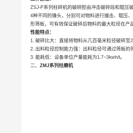
ZSJ-P系列柱碎机的破碎腔由冲击破碎段和辊
4种不同的锤头，分别可对物料进行撞击、辊压、
形筛板，可有效保证破碎后物料的最大粒径在产
性能特点：
1. 破碎比大：直接将物料从几百毫米粒径破碎至
2. 出料粒径控制能力强：出料粒径可通过筛板
3. 能耗低：设备单位产量能耗为1.7~3kwh/t。
二、
ZMJ系列柱磨机