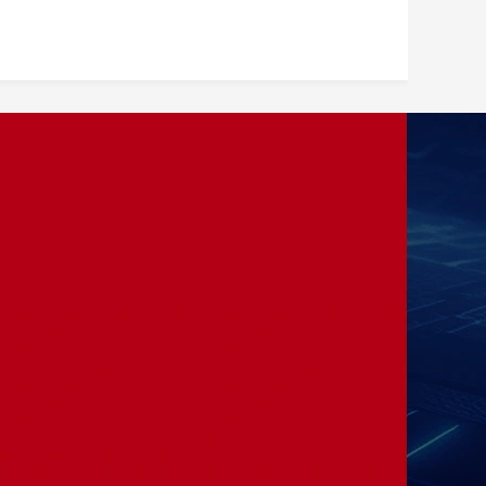
加入我们
——
咨询电话：13875985371
办公地址：湖南省长沙市麓谷科技园麓
天路10号 
﻿公司邮箱：sx1992_18@163.com