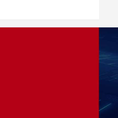
加入我们
——
咨询电话：13875985371
办公地址：湖南省长沙市麓谷科技园麓
天路10号 
﻿公司邮箱：sx1992_18@163.com