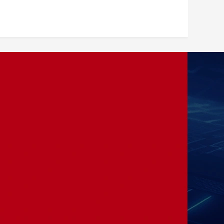
加入我们
——
咨询电话：13875985371
办公地址：湖南省长沙市麓谷科技园麓
天路10号 
﻿公司邮箱：sx1992_18@163.com